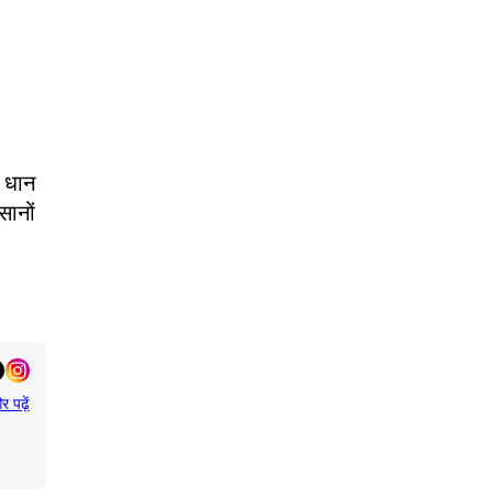
ी धान
सानों
र पढ़ें