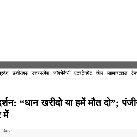
प्रदेश
छत्तीसगढ़
उत्तरप्रदेश
जॉब/वेकैंसी
एंटरटेनमेंट
खेल
लाइफस्टाइल
टेक
दर्शन: “धान खरीदो या हमें मौत दो”; पंज
में
विज्ञापन