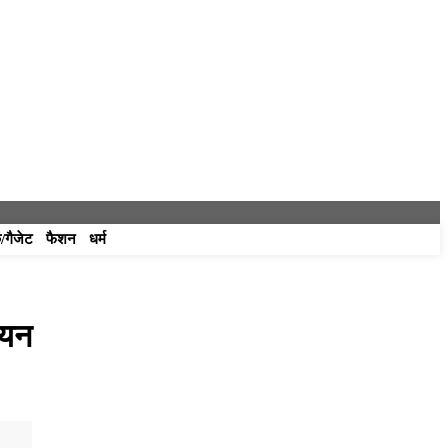
/गैजेट
फैशन
धर्म
ीयन