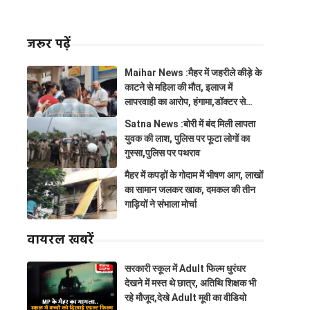
जरूर पढ़ें
Maihar News :मैहर में जहरीले कीड़े के
काटने से महिला की मौत, इलाज में
लापरवाही का आरोप, हंगामा,डॉक्टर से
झूमाझटकी
Satna News :बोरी में बंद मिली लापता
युवक की लाश, पुलिस पर फूटा लोगों का
गुस्सा,पुलिस पर पथराव
मैहर में कपड़ों के गोदाम में भीषण आग, लाखों
का सामान जलकर खाक, दमकल की तीन
गाड़ियों ने संभाला मोर्चा
वायरल खबरें
सरकारी स्कूल में Adult फिल्म धुरंधर
देखने में मस्त थे छात्र, अतिथि शिक्षक भी
रहे मौजूद,देखे Adult मूवी का वीडियो