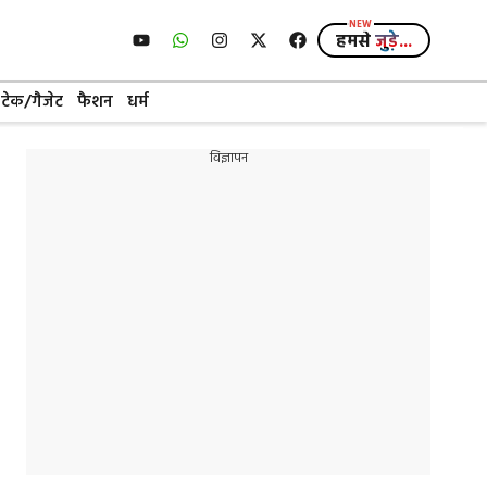
हमसे
जुड़े...
टेक/गैजेट
फैशन
धर्म
विज्ञापन