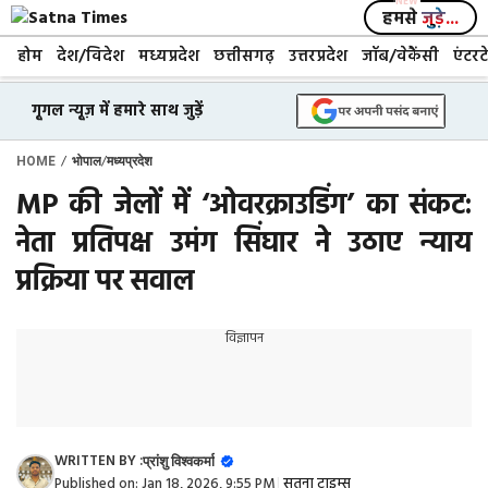
Skip
हमसे
जुड़े...
to
होम
देश/विदेश
मध्यप्रदेश
छत्तीसगढ़
उत्तरप्रदेश
जॉब/वेकैंसी
एंटरट
content
गूगल न्यूज़ में हमारे साथ जुड़ें
/
/
HOME
भोपाल
मध्यप्रदेश
MP की जेलों में ‘ओवरक्राउडिंग’ का संकट:
नेता प्रतिपक्ष उमंग सिंघार ने उठाए न्याय
प्रक्रिया पर सवाल
विज्ञापन
WRITTEN BY :
प्रांशु विश्वकर्मा
Published on:
Jan 18, 2026, 9:55 PM
|
सतना टाइम्स