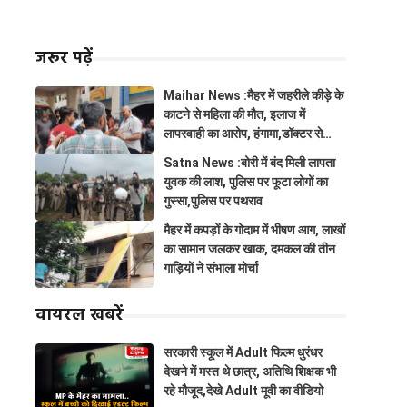
जरूर पढ़ें
Maihar News :मैहर में जहरीले कीड़े के
काटने से महिला की मौत, इलाज में
लापरवाही का आरोप, हंगामा,डॉक्टर से
झूमाझटकी
Satna News :बोरी में बंद मिली लापता
युवक की लाश, पुलिस पर फूटा लोगों का
गुस्सा,पुलिस पर पथराव
मैहर में कपड़ों के गोदाम में भीषण आग, लाखों
का सामान जलकर खाक, दमकल की तीन
गाड़ियों ने संभाला मोर्चा
वायरल खबरें
सरकारी स्कूल में Adult फिल्म धुरंधर
देखने में मस्त थे छात्र, अतिथि शिक्षक भी
रहे मौजूद,देखे Adult मूवी का वीडियो