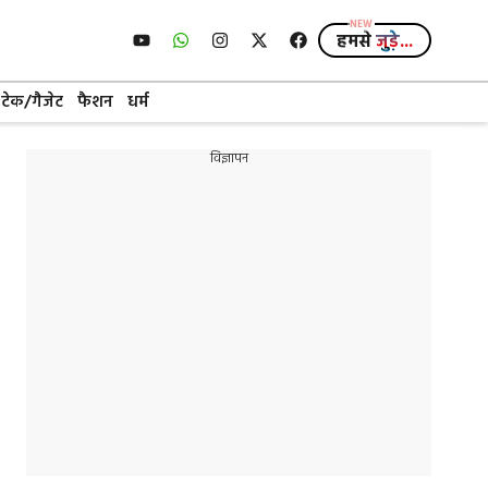
हमसे
जुड़े...
टेक/गैजेट
फैशन
धर्म
विज्ञापन