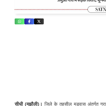
सीधी (मझौली)।
जिले के तहसील मड़वास अंतर्गत ग्र