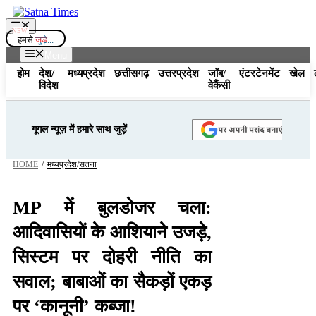
Skip
to
Menu
content
हमसे
जुड़े...
Menu
होम
देश/
मध्यप्रदेश
छत्तीसगढ़
उत्तरप्रदेश
जॉब/
एंटरटेनमेंट
खेल
विदेश
वेकैंसी
गूगल न्यूज़ में हमारे साथ जुड़ें
HOME
/
मध्यप्रदेश
/
सतना
MP में बुलडोजर चला:
आदिवासियों के आशियाने उजड़े,
सिस्टम पर दोहरी नीति का
सवाल; बाबाओं का सैकड़ों एकड़
पर ‘कानूनी’ कब्जा!