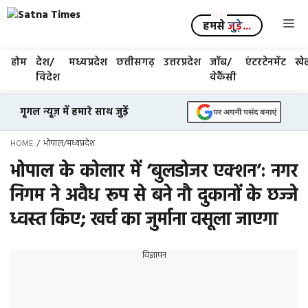
Skip
Me
to
हमसे
जुड़े...
content
होम
देश/
मध्यप्रदेश
छत्तीसगढ़
उत्तरप्रदेश
जॉब/
एंटरटेनमेंट
खे
विदेश
वेकैंसी
गूगल न्यूज़ में हमारे साथ जुड़ें
HOME
/
भोपाल
/
मध्यप्रदेश
भोपाल के कोलार में ‘बुलडोजर एक्शन’: नगर
निगम ने अवैध रूप से बने नौ दुकानों के छज्जे
ध्वस्त किए; खर्च का जुर्माना वसूला जाएगा
विज्ञापन