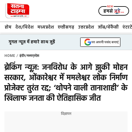
Skip
to
हमसे
जुड़े...
content
होम
देश/विदेश
मध्यप्रदेश
छत्तीसगढ़
उत्तरप्रदेश
जॉब/वेकैंसी
एंटरट
गूगल न्यूज़ में हमारे साथ जुड़ें
/
/
HOME
इंदौर
मध्यप्रदेश
ब्रेकिंग न्यूज़: जनविरोध के आगे झुकी मोहन
सरकार, ओंकारेश्वर में ममलेश्वर लोक निर्माण
प्रोजेक्ट तुरंत रद्द; ‘थोपने वाली तानाशाही’ के
खिलाफ जनता की ऐतिहासिक जीत
विज्ञापन