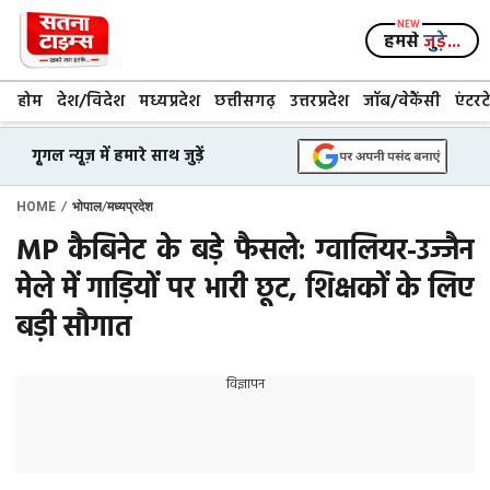
Skip
to
हमसे
जुड़े...
content
होम
देश/विदेश
मध्यप्रदेश
छत्तीसगढ़
उत्तरप्रदेश
जॉब/वेकैंसी
एंटरट
गूगल न्यूज़ में हमारे साथ जुड़ें
/
/
HOME
भोपाल
मध्यप्रदेश
MP कैबिनेट के बड़े फैसले: ग्वालियर-उज्जैन
मेले में गाड़ियों पर भारी छूट, शिक्षकों के लिए
बड़ी सौगात
विज्ञापन