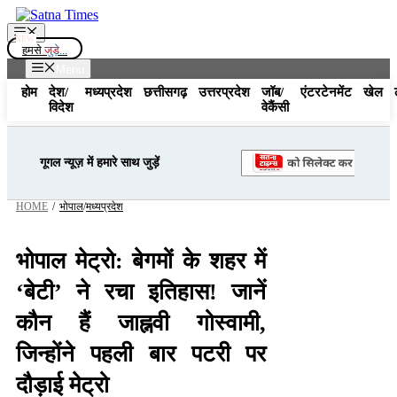
Skip
to
Menu
content
हमसे
जुड़े...
Menu
होम
देश/
मध्यप्रदेश
छत्तीसगढ़
उत्तरप्रदेश
जॉब/
एंटरटेनमेंट
खेल
विदेश
वेकैंसी
गूगल न्यूज़ में हमारे साथ जुड़ें
HOME
/
भोपाल
/
मध्यप्रदेश
भोपाल मेट्रो: बेगमों के शहर में
‘बेटी’ ने रचा इतिहास! जानें
कौन हैं जाह्नवी गोस्वामी,
जिन्होंने पहली बार पटरी पर
दौड़ाई मेट्रो