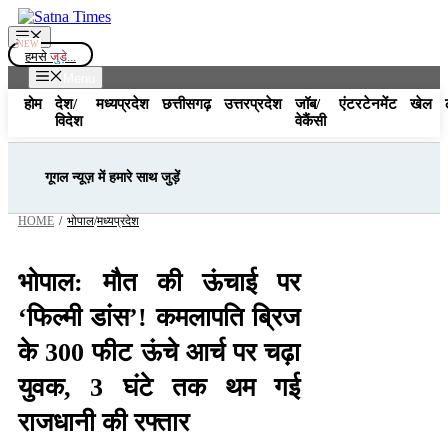
Skip
to
Menu
content
हमसे
जुड़े...
Menu
होम
देश/
मध्यप्रदेश
छत्तीसगढ़
उत्तरप्रदेश
जॉब/
एंटरटेनमेंट
खेल
विदेश
वेकैंसी
गूगल न्यूज़ में हमारे साथ जुड़ें
HOME
/
भोपाल
/
मध्यप्रदेश
भोपाल: मौत की ऊंचाई पर
‘फिल्मी डांस’! कमलापति ब्रिज
के 300 फीट ऊंचे आर्च पर चढ़ा
युवक, 3 घंटे तक थम गई
राजधानी की रफ्तार