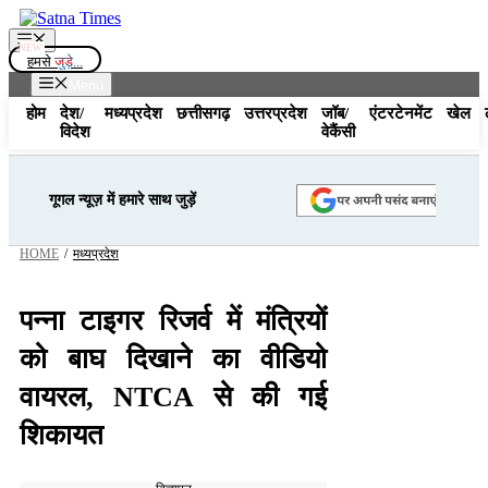
Skip
to
Menu
content
हमसे
जुड़े...
Menu
होम
देश/
मध्यप्रदेश
छत्तीसगढ़
उत्तरप्रदेश
जॉब/
एंटरटेनमेंट
खेल
विदेश
वेकैंसी
गूगल न्यूज़ में हमारे साथ जुड़ें
HOME
/
मध्यप्रदेश
पन्ना टाइगर रिजर्व में मंत्रियों
को बाघ दिखाने का वीडियो
वायरल, NTCA से की गई
शिकायत