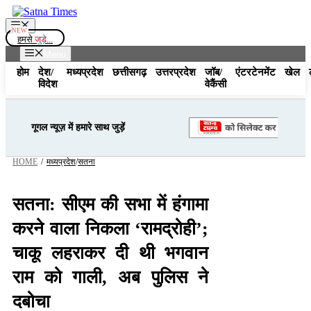
Skip
to
Menu
content
हमसे
जुड़े...
Menu
होम
देश/
मध्यप्रदेश
छत्तीसगढ़
उत्तरप्रदेश
जॉब/
एंटरटेनमेंट
खेल
विदेश
वेकैंसी
गूगल न्यूज़ में हमारे साथ जुड़ें
HOME
/
मध्यप्रदेश
/
सतना
सतना: सीएम की सभा में हंगामा
करने वाला निकला ‘रामद्रोही’;
चाकू लहराकर दी थी भगवान
राम को गाली, अब पुलिस ने
दबोचा