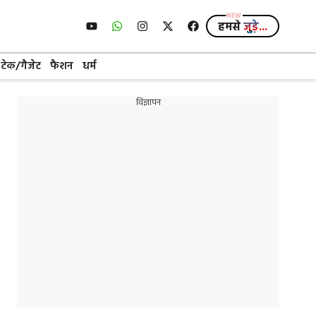
हमसे
जुड़े...
टेक/गैजेट
फैशन
धर्म
विज्ञापन