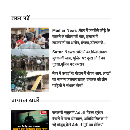
जरूर पढ़ें
Maihar News :मैहर में जहरीले कीड़े के
काटने से महिला की मौत, इलाज में
लापरवाही का आरोप, हंगामा,डॉक्टर से
झूमाझटकी
Satna News :बोरी में बंद मिली लापता
युवक की लाश, पुलिस पर फूटा लोगों का
गुस्सा,पुलिस पर पथराव
मैहर में कपड़ों के गोदाम में भीषण आग, लाखों
का सामान जलकर खाक, दमकल की तीन
गाड़ियों ने संभाला मोर्चा
वायरल खबरें
सरकारी स्कूल में Adult फिल्म धुरंधर
देखने में मस्त थे छात्र, अतिथि शिक्षक भी
रहे मौजूद,देखे Adult मूवी का वीडियो