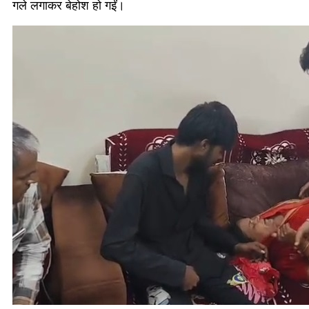
गले लगाकर बेहोश हो गईं।