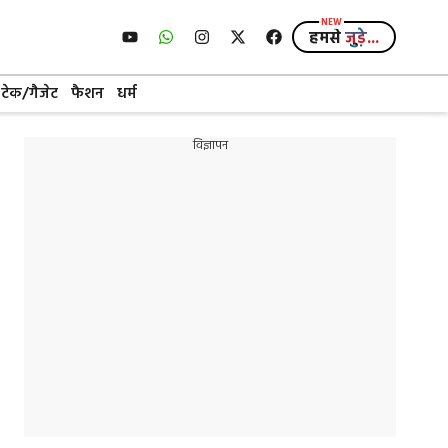
हमसे
जुड़े...
टेक/गैजेट
फैशन
धर्म
विज्ञापन