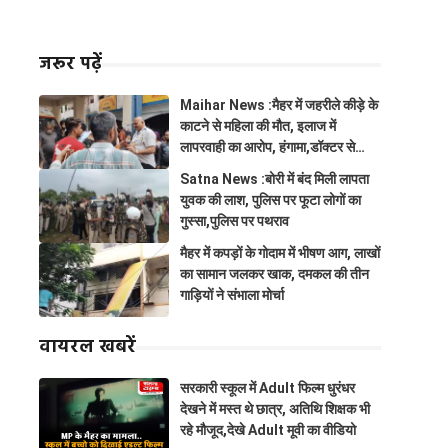
जरूर पढ़ें
Maihar News :मैहर में जहरीले कीड़े के
काटने से महिला की मौत, इलाज में
लापरवाही का आरोप, हंगामा,डॉक्टर से
झूमाझटकी
Satna News :बोरी में बंद मिली लापता
युवक की लाश, पुलिस पर फूटा लोगों का
गुस्सा,पुलिस पर पथराव
मैहर में कपड़ों के गोदाम में भीषण आग, लाखों
का सामान जलकर खाक, दमकल की तीन
गाड़ियों ने संभाला मोर्चा
वायरल खबरें
सरकारी स्कूल में Adult फिल्म धुरंधर
देखने में मस्त थे छात्र, अतिथि शिक्षक भी
रहे मौजूद,देखे Adult मूवी का वीडियो