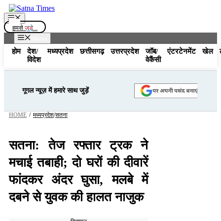
Skip
to
Menu
content
हमसे
जुड़े...
Menu
होम
देश/
मध्यप्रदेश
छत्तीसगढ़
उत्तरप्रदेश
जॉब/
एंटरटेनमेंट
खेल
विदेश
वेकैंसी
गूगल न्यूज़ में हमारे साथ जुड़ें
HOME
/
मध्यप्रदेश
/
सतना
सतना: तेज रफ्तार ट्रक ने
मचाई तबाही; दो घरों की दीवारें
फांदकर अंदर घुसा, मलबे में
दबने से युवक की हालत नाजुक