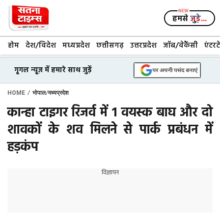
Skip
to
हमसे
जुड़े...
content
होम
देश/विदेश
मध्यप्रदेश
छत्तीसगढ़
उत्तरप्रदेश
जॉब/वेकैंसी
एंटरट
गूगल न्यूज़ में हमारे साथ जुड़ें
/
/
HOME
भोपाल
मध्यप्रदेश
कान्हा टाइगर रिजर्व में 1 वयस्क बाघ और दो
शावकों के शव मिलने से पार्क प्रबंधन में
हड़कंप
विज्ञापन