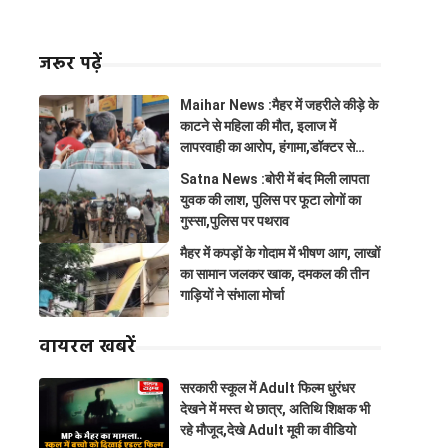
जरूर पढ़ें
Maihar News :मैहर में जहरीले कीड़े के
काटने से महिला की मौत, इलाज में
लापरवाही का आरोप, हंगामा,डॉक्टर से
झूमाझटकी
Satna News :बोरी में बंद मिली लापता
युवक की लाश, पुलिस पर फूटा लोगों का
गुस्सा,पुलिस पर पथराव
मैहर में कपड़ों के गोदाम में भीषण आग, लाखों
का सामान जलकर खाक, दमकल की तीन
गाड़ियों ने संभाला मोर्चा
वायरल खबरें
सरकारी स्कूल में Adult फिल्म धुरंधर
देखने में मस्त थे छात्र, अतिथि शिक्षक भी
रहे मौजूद,देखे Adult मूवी का वीडियो