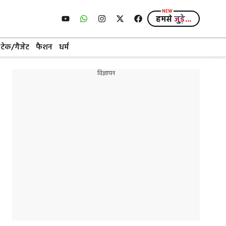
हमसे
जुड़े...
टेक/गैजेट
फैशन
धर्म
विज्ञापन