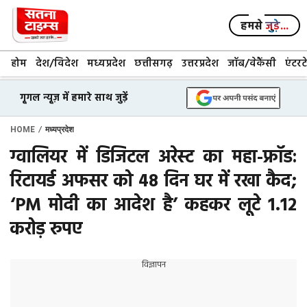
Skip
to
हमसे
जुड़े...
content
होम
देश/विदेश
मध्यप्रदेश
छत्तीसगढ़
उत्तरप्रदेश
जॉब/वेकैंसी
एंटरट
गूगल न्यूज़ में हमारे साथ जुड़ें
/
HOME
मध्यप्रदेश
ग्वालियर में डिजिटल अरेस्ट का महा-फ्रॉड:
रिटायर्ड अफसर को 48 दिन घर में रखा कैद;
‘PM मोदी का आदेश है’ कहकर लूटे 1.12
करोड़ रुपए
विज्ञापन