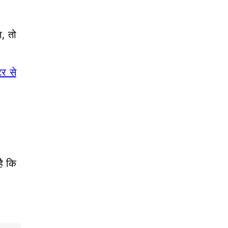
ा, तो
र से
है कि