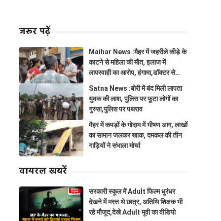
जरूर पढ़ें
Maihar News :मैहर में जहरीले कीड़े के
काटने से महिला की मौत, इलाज में
लापरवाही का आरोप, हंगामा,डॉक्टर से
झूमाझटकी
Satna News :बोरी में बंद मिली लापता
युवक की लाश, पुलिस पर फूटा लोगों का
गुस्सा,पुलिस पर पथराव
मैहर में कपड़ों के गोदाम में भीषण आग, लाखों
का सामान जलकर खाक, दमकल की तीन
गाड़ियों ने संभाला मोर्चा
वायरल खबरें
सरकारी स्कूल में Adult फिल्म धुरंधर
देखने में मस्त थे छात्र, अतिथि शिक्षक भी
रहे मौजूद,देखे Adult मूवी का वीडियो