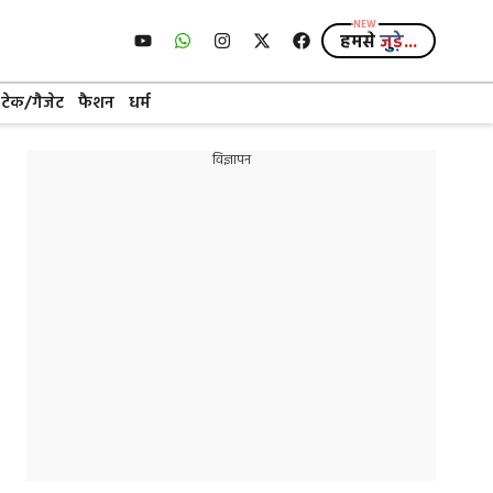
हमसे
जुड़े...
टेक/गैजेट
फैशन
धर्म
विज्ञापन