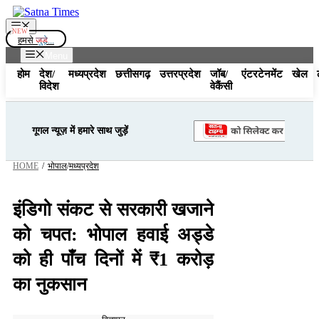
Skip
to
Menu
content
हमसे
जुड़े...
Menu
होम
देश/
मध्यप्रदेश
छत्तीसगढ़
उत्तरप्रदेश
जॉब/
एंटरटेनमेंट
खेल
विदेश
वेकैंसी
गूगल न्यूज़ में हमारे साथ जुड़ें
HOME
/
भोपाल
/
मध्यप्रदेश
इंडिगो संकट से सरकारी खजाने
को चपत: भोपाल हवाई अड्डे
को ही पाँच दिनों में ₹1 करोड़
का नुकसान