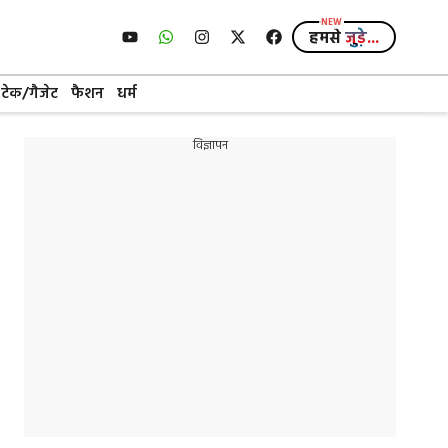
हमसे
जुड़े...
टेक/गैजेट
फैशन
धर्म
विज्ञापन