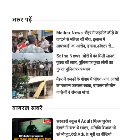
जरूर पढ़ें
Maihar News :मैहर में जहरीले कीड़े के
काटने से महिला की मौत, इलाज में
लापरवाही का आरोप, हंगामा,डॉक्टर से
झूमाझटकी
Satna News :बोरी में बंद मिली लापता
युवक की लाश, पुलिस पर फूटा लोगों का
गुस्सा,पुलिस पर पथराव
मैहर में कपड़ों के गोदाम में भीषण आग, लाखों
का सामान जलकर खाक, दमकल की तीन
गाड़ियों ने संभाला मोर्चा
वायरल खबरें
सरकारी स्कूल में Adult फिल्म धुरंधर
देखने में मस्त थे छात्र, अतिथि शिक्षक भी
रहे मौजूद,देखे Adult मूवी का वीडियो