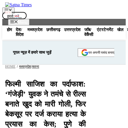
Skip
to
Menu
content
हमसे
जुड़े...
Menu
होम
देश/
मध्यप्रदेश
छत्तीसगढ़
उत्तरप्रदेश
जॉब/
एंटरटेनमेंट
खेल
विदेश
वेकैंसी
गूगल न्यूज़ में हमारे साथ जुड़ें
HOME
/
मध्यप्रदेश
/
सतना
फिल्मी साजिश का पर्दाफाश:
‘गंजेड़ी’ युवक ने तमंचे से रील्स
बनाते खुद को मारी गोली, फिर
बेकसूर पर दर्ज कराया हत्या के
प्रयास का केस; पुणे की