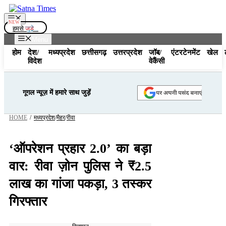
Skip
to
Menu
content
हमसे
जुड़े...
Menu
होम
देश/
मध्यप्रदेश
छत्तीसगढ़
उत्तरप्रदेश
जॉब/
एंटरटेनमेंट
खेल
विदेश
वेकैंसी
गूगल न्यूज़ में हमारे साथ जुड़ें
HOME
/
मध्यप्रदेश
/
मैहर
/
रीवा
‘ऑपरेशन प्रहार 2.0’ का बड़ा
वार: रीवा ज़ोन पुलिस ने ₹2.5
लाख का गांजा पकड़ा, 3 तस्कर
गिरफ्तार