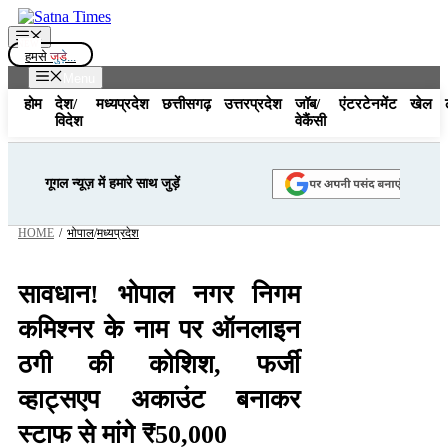
Skip
to
Menu
content
हमसे
जुड़े...
Menu
होम
देश/
मध्यप्रदेश
छत्तीसगढ़
उत्तरप्रदेश
जॉब/
एंटरटेनमेंट
खेल
विदेश
वेकैंसी
गूगल न्यूज़ में हमारे साथ जुड़ें
HOME
/
भोपाल
/
मध्यप्रदेश
सावधान! भोपाल नगर निगम
कमिश्नर के नाम पर ऑनलाइन
ठगी की कोशिश, फर्जी
व्हाट्सएप अकाउंट बनाकर
स्टाफ से मांगे ₹50,000