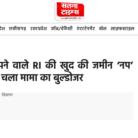
देश
छत्तीसगढ़
उत्तरप्रदेश
जॉब/वेकैंसी
एंटरटेनमेंट
खेल
लाइफस्टाइल
पने वाले RI की खुद की जमीन ‘नप’
 चला मामा का बुल्डोजर
विज्ञापन