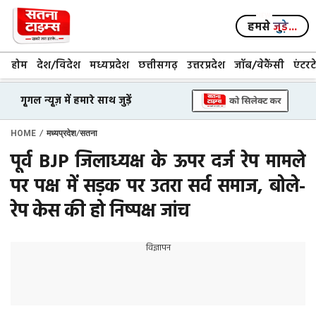
Skip
to
हमसे
जुड़े...
content
होम
देश/विदेश
मध्यप्रदेश
छत्तीसगढ़
उत्तरप्रदेश
जॉब/वेकैंसी
एंटरट
गूगल न्यूज़ में हमारे साथ जुड़ें
/
/
HOME
मध्यप्रदेश
सतना
पूर्व BJP जिलाध्यक्ष के ऊपर दर्ज रेप मामले
पर पक्ष में सड़क पर उतरा सर्व समाज, बोले-
रेप केस की हो निष्पक्ष जांच
विज्ञापन