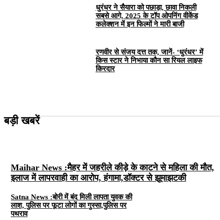
धुरंधर ने सैयारा को पछाड़ा, छावा निकली
सबसे आगे, 2025 के टॉप ओपनिंग वीकेंड
कलेक्शन में इन फिल्मों ने मारी बाजी
रणवीर से संजय दत्त तक, जानें- ‘धुरंधर’ में
किस स्टार ने निभाया कौन सा रियल लाइफ
किरदार
बड़ी खबरें
Maihar News :मैहर में जहरीले कीड़े के काटने से महिला की मौत,
इलाज में लापरवाही का आरोप, हंगामा,डॉक्टर से झूमाझटकी
Satna News :बोरी में बंद मिली लापता युवक की
लाश, पुलिस पर फूटा लोगों का गुस्सा,पुलिस पर
पथराव