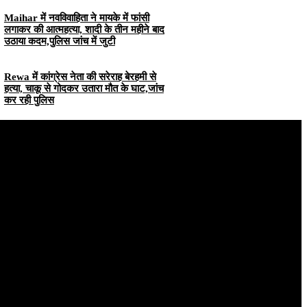
Maihar में नवविवाहिता ने मायके में फांसी
लगाकर की आत्महत्या, शादी के तीन महीने बाद
उठाया कदम,पुलिस जांच में जुटी
Rewa में कांग्रेस नेता की सरेराह बेरहमी से
हत्या, चाकू से गोदकर उतारा मौत के घाट,जांच
कर रही पुलिस
nks
Quick Links
cy
About Us
ditions
Contact Us