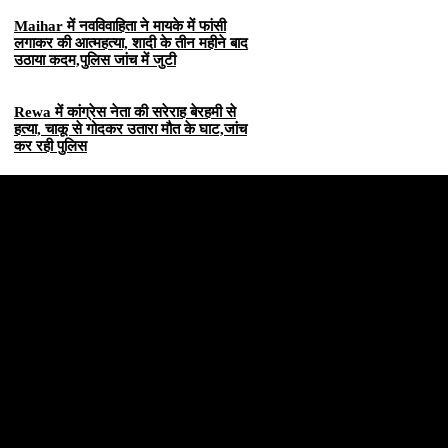
Maihar में नवविवाहिता ने मायके में फांसी
लगाकर की आत्महत्या, शादी के तीन महीने बाद
उठाया कदम,पुलिस जांच में जुटी
Rewa में कांग्रेस नेता की सरेराह बेरहमी से
हत्या, चाकू से गोदकर उतारा मौत के घाट,जांच
कर रही पुलिस
Categories
Quick Li
है। हमारा
सतना न्यूज़
Privacy poli
भोपाल
न्यूज़
Terms & Con
इंदौर
न्यूज़
DMCA
जबलपुर न्यूज़
Disclaimer