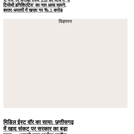
से भेजे गए करोड़ों रुपये; ED की जांच में ‘द
टिमोथी इनिशिएटिव’ का नाम आया सामने,
बस्तर-धमतरी में खपाए गए ₹6.5 करोड़
विज्ञापन
मिडिल ईस्ट वॉर का साया: छत्तीसगढ़
में खाद संकट पर सरकार का बड़ा