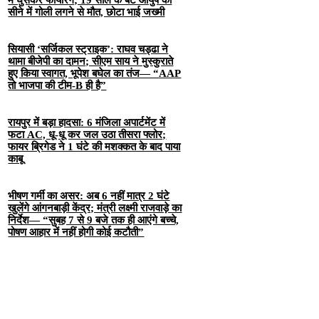
में घुसकर फायरिंग; 19 साल के बेटे आयुष की
सीने में गोली लगने से मौत, छोटा भाई जख्मी
सियासी ‘सर्जिकल स्ट्राइक’: राघव चड्ढा ने
थामा बीजेपी का दामन; सीएम साय ने मुस्कुराते
हुए किया स्वागत, भूपेश बघेल का तंज— “AAP
तो भाजपा की टीम-B ही है”
रायपुर में बड़ा हादसा: 6 मंजिला अपार्टमेंट में
फटा AC, धू-धू कर जल उठा तीसरा फ्लोर;
फायर ब्रिगेड ने 1 घंटे की मशक्कत के बाद पाया
काबू
भीषण गर्मी का असर: अब 6 नहीं मात्र 2 घंटे
खुलेंगे आंगनबाड़ी केंद्र; मंत्री लक्ष्मी राजवाड़े का
निर्देश— “सुबह 7 से 9 बजे तक ही आएंगे बच्चे,
पोषण आहार में नहीं होगी कोई कटौती”