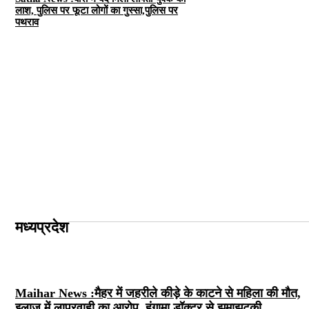
लाश, पुलिस पर फूटा लोगों का गुस्सा,पुलिस पर
पथराव
मध्यप्रदे
श
Maihar News :मैहर में जहरीले कीड़े के काटने से महिला की मौत,
इलाज में लापरवाही का आरोप, हंगामा,डॉक्टर से झूमाझटकी